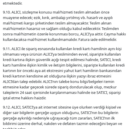
etmektedir.
9.10. ALICI, sözleşme konusu mal/hizmeti teslim almadan önce
muayene edecek; ezik, kırık, ambalajı yırtılmış vb. hasarlı ve ayıplı
mal/hizmeti kargo şirketinden teslim almayacaktır. Teslim alınan
mal/hizmetin hasarsız ve sağlam olduğu kabul edilecektir. Teslimden
sonra mal/hizmetin özenle korunması borcu, ALICI’ya aittir. Cayma hakkı
kullanılacaksa mal/hizmet kullanılmamalıdır. Fatura iade edilmelidir.
9.11. ALICI ile sipariş esnasında kullanılan kredi kartı hamilinin aynı kişi
olmaması veya ürünün ALICI’ya tesliminden evvel, siparişte kullanılan
kredi kartına ilişkin güvenlik açığı tespit edilmesi halinde, SATICI, kredi
kartı hamiline ilişkin kimlik ve iletişim bilgilerini, siparişte kullanılan kredi
kartının bir önceki aya ait ekstresini yahut kart hamilinin bankasından
kredi kartının kendisine ait olduğuna ilişkin yazıyı ibraz etmesini
ALICI’dan talep edebilir. ALICI’nın talebe konu bilgi/belgeleri temin
etmesine kadar geçecek sürede sipariş dondurulacak olup, mezkur
taleplerin 24 saat içerisinde karşılanmaması halinde ise SATICI, siparişi
iptal etme hakkını haizdir.
9.12. ALICI, SATICI’ya ait internet sitesine üye olurken verdiği kişisel ve
diğer sair bilgilerin gerçeğe uygun olduğunu, SATICI’nın bu bilgilerin
gerçeğe aykırılığı nedeniyle uğrayacağı tüm zararları, SATICI’nın ilk
bildirimi üzerine derhal, nakden ve defaten tazmin edeceğini beyan ve