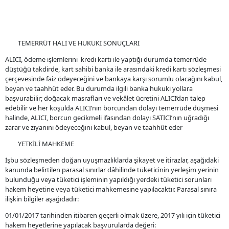
TEMERRÜT HALİ VE HUKUKİ SONUÇLARI
ALICI, ödeme işlemlerini kredi kartı ile yaptığı durumda temerrüde
düştüğü takdirde, kart sahibi banka ile arasındaki kredi kartı sözleşmesi
çerçevesinde faiz ödeyeceğini ve bankaya karşı sorumlu olacağını kabul,
beyan ve taahhüt eder. Bu durumda ilgili banka hukuki yollara
başvurabilir; doğacak masrafları ve vekâlet ücretini ALICI’dan talep
edebilir ve her koşulda ALICI’nın borcundan dolayı temerrüde düşmesi
halinde, ALICI, borcun gecikmeli ifasından dolayı SATICI’nın uğradığı
zarar ve ziyanını ödeyeceğini kabul, beyan ve taahhüt eder
YETKİLİ MAHKEME
İşbu sözleşmeden doğan uyuşmazlıklarda şikayet ve itirazlar, aşağıdaki
kanunda belirtilen parasal sınırlar dâhilinde tüketicinin yerleşim yerinin
bulunduğu veya tüketici işleminin yapıldığı yerdeki tüketici sorunları
hakem heyetine veya tüketici mahkemesine yapılacaktır. Parasal sınıra
ilişkin bilgiler aşağıdadır:
01/01/2017 tarihinden itibaren geçerli olmak üzere, 2017 yılı için tüketici
hakem heyetlerine yapılacak başvurularda değeri: