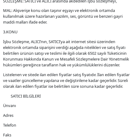
SÖZLEŞME: SATICI ve ALICI arasında akdedilen işbu sözleşmeyi,
MAL: Alışverişe konu olan taşınır eşyayı ve elektronik ortamda
kullanılmak üzere hazırlanan yazılım, ses, görüntü ve benzeri gayri
maddi malları ifade eder.
3.KONU
İşbu Sözleşme, ALICI’nın, SATICI’ya ait internet sitesi üzerinden
elektronik ortamda siparişini verdiği aşağıda nitelikleri ve satış fiyatı
belirtilen ürünün satışı ve teslimi ile ilgili olarak 6502 sayılı Tüketicinin
Korunması Hakkında Kanun ve Mesafeli Sözleşmelere Dair Yönetmelik
hükümleri gereğince tarafların hak ve yükümlülüklerini düzenler.
Listelenen ve sitede ilan edilen fiyatlar satış fiyatıdır. İlan edilen fiyatlar
ve vaatler güncelleme yapılana ve değiştirilene kadar geçerlidir. Süreli
olarak ilan edilen fiyatlar ise belirtilen süre sonuna kadar geçerlidir.
SATICI BİLGİLERİ
Ünvanı
Adres
Telefon
Faks