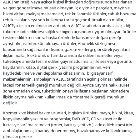
ALICI’nın isteği veya açıkça kişisel ihtiyaçları doğrultusunda hazırlanan
ve geri gönderilmeye müsait olmayan, iç giyim alt parçaları, mayo ve
bikini altları, makyaj malzemeleri, tek kullanımlık ürünler, çabuk bozulma
tehlikesi olan veya son kullanma tarihi geçme ihtimali olan mallar,
ALICI’ya teslim edilmesinin ardından ALICI tarafından ambalajı açıldığı
takdirde iade edilmesi sağlık ve hijyen açısından uygun olmayan ürünler,
teslim edildikten sonra başka ürünlerle karışan ve doğası gereği
ayrıştırılması mümkün olmayan ürünler, Abonelik sözleşmesi
kapsamında sağlananlar dışında, gazete ve dergi gibi süreli yayınlara
ilişkin mallar, Elektronik ortamda anında ifa edilen hizmetler veya
tüketiciye anında teslim edilen gayrimaddi mallar, ile ses veya görüntü
kayıtlarının, kitap, dijital içerik, yazılım programlarının, veri
kaydedebilme ve veri depolama cihazlarının, bilgisayar sarf
malzemelerinin, ambalajının ALICI tarafından açılmış olması halinde
iadesi Yönetmelik gereği mümkün değildir. Ayrıca Cayma hakkı süresi
sona ermeden önce, tüketicinin onayı ile ifasına başlanan hizmetlere
ilişkin cayma hakkının kullanılması da Yönetmelik gereği mümkün
değildir.
Kozmetik ve kişisel bakım ürünleri, iç giyim ürünleri, mayo, bikini, kitap,
kopyalanabilir yazılım ve programlar, DVD, VCD, CD ve kasetler ile
kırtasiye sarf malzemeleri (toner, kartuş, şerit vb.) iade edilebilmesi için
ambalajlarının açılmamış, denenmemiş, bozulmamış ve kullanılmamış
olmaları gerekir.