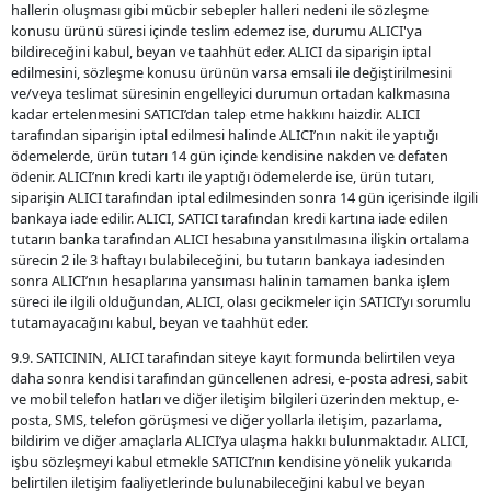
hallerin oluşması gibi mücbir sebepler halleri nedeni ile sözleşme
konusu ürünü süresi içinde teslim edemez ise, durumu ALICI'ya
bildireceğini kabul, beyan ve taahhüt eder. ALICI da siparişin iptal
edilmesini, sözleşme konusu ürünün varsa emsali ile değiştirilmesini
ve/veya teslimat süresinin engelleyici durumun ortadan kalkmasına
kadar ertelenmesini SATICI’dan talep etme hakkını haizdir. ALICI
tarafından siparişin iptal edilmesi halinde ALICI’nın nakit ile yaptığı
ödemelerde, ürün tutarı 14 gün içinde kendisine nakden ve defaten
ödenir. ALICI’nın kredi kartı ile yaptığı ödemelerde ise, ürün tutarı,
siparişin ALICI tarafından iptal edilmesinden sonra 14 gün içerisinde ilgili
bankaya iade edilir. ALICI, SATICI tarafından kredi kartına iade edilen
tutarın banka tarafından ALICI hesabına yansıtılmasına ilişkin ortalama
sürecin 2 ile 3 haftayı bulabileceğini, bu tutarın bankaya iadesinden
sonra ALICI’nın hesaplarına yansıması halinin tamamen banka işlem
süreci ile ilgili olduğundan, ALICI, olası gecikmeler için SATICI’yı sorumlu
tutamayacağını kabul, beyan ve taahhüt eder.
9.9. SATICININ, ALICI tarafından siteye kayıt formunda belirtilen veya
daha sonra kendisi tarafından güncellenen adresi, e-posta adresi, sabit
ve mobil telefon hatları ve diğer iletişim bilgileri üzerinden mektup, e-
posta, SMS, telefon görüşmesi ve diğer yollarla iletişim, pazarlama,
bildirim ve diğer amaçlarla ALICI’ya ulaşma hakkı bulunmaktadır. ALICI,
işbu sözleşmeyi kabul etmekle SATICI’nın kendisine yönelik yukarıda
belirtilen iletişim faaliyetlerinde bulunabileceğini kabul ve beyan