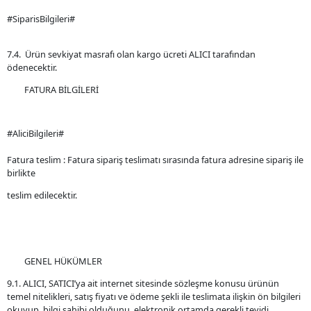
#SiparisBilgileri#
7.4. Ürün sevkiyat masrafı olan kargo ücreti ALICI tarafından
ödenecektir.
FATURA BİLGİLERİ
#AliciBilgileri#
Fatura teslim : Fatura sipariş teslimatı sırasında fatura adresine sipariş ile
birlikte
teslim edilecektir.
GENEL HÜKÜMLER
9.1. ALICI, SATICI’ya ait internet sitesinde sözleşme konusu ürünün
temel nitelikleri, satış fiyatı ve ödeme şekli ile teslimata ilişkin ön bilgileri
okuyup, bilgi sahibi olduğunu, elektronik ortamda gerekli teyidi