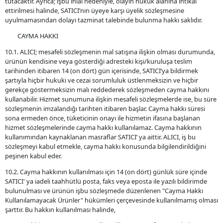
tutacaktır. Ayrıca; işbu ihlal nedeniyle, olayın hukuk alanına intikal
ettirilmesi halinde, SATICI’nın üyeye karşı üyelik sözleşmesine
uyulmamasından dolayı tazminat talebinde bulunma hakkı saklıdır.
CAYMA HAKKI
10.1. ALICI; mesafeli sözleşmenin mal satışına ilişkin olması durumunda,
ürünün kendisine veya gösterdiği adresteki kişi/kuruluşa teslim
tarihinden itibaren 14 (on dört) gün içerisinde, SATICI’ya bildirmek
şartıyla hiçbir hukuki ve cezai sorumluluk üstlenmeksizin ve hiçbir
gerekçe göstermeksizin malı reddederek sözleşmeden cayma hakkını
kullanabilir. Hizmet sunumuna ilişkin mesafeli sözleşmelerde ise, bu süre
sözleşmenin imzalandığı tarihten itibaren başlar. Cayma hakkı süresi
sona ermeden önce, tüketicinin onayı ile hizmetin ifasına başlanan
hizmet sözleşmelerinde cayma hakkı kullanılamaz. Cayma hakkının
kullanımından kaynaklanan masraflar SATICI’ ya aittir. ALICI, iş bu
sözleşmeyi kabul etmekle, cayma hakkı konusunda bilgilendirildiğini
peşinen kabul eder.
10.2. Cayma hakkının kullanılması için 14 (on dört) günlük süre içinde
SATICI' ya iadeli taahhütlü posta, faks veya eposta ile yazılı bildirimde
bulunulması ve ürünün işbu sözleşmede düzenlenen "Cayma Hakkı
Kullanılamayacak Ürünler" hükümleri çerçevesinde kullanılmamış olması
şarttır. Bu hakkın kullanılması halinde,