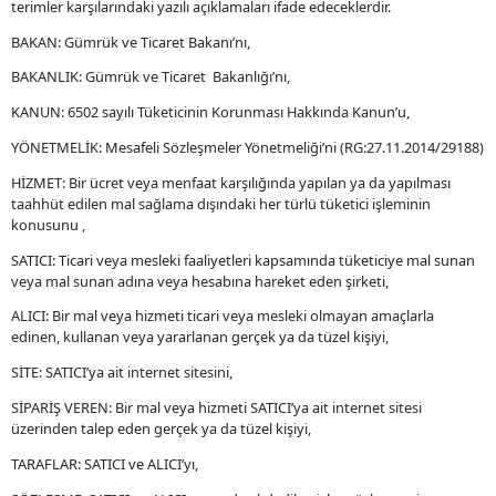
terimler karşılarındaki yazılı açıklamaları ifade edeceklerdir.
BAKAN: Gümrük ve Ticaret Bakanı’nı,
BAKANLIK: Gümrük ve Ticaret Bakanlığı’nı,
KANUN: 6502 sayılı Tüketicinin Korunması Hakkında Kanun’u,
YÖNETMELİK: Mesafeli Sözleşmeler Yönetmeliği’ni (RG:27.11.2014/29188)
HİZMET: Bir ücret veya menfaat karşılığında yapılan ya da yapılması
taahhüt edilen mal sağlama dışındaki her türlü tüketici işleminin
konusunu ,
SATICI: Ticari veya mesleki faaliyetleri kapsamında tüketiciye mal sunan
veya mal sunan adına veya hesabına hareket eden şirketi,
ALICI: Bir mal veya hizmeti ticari veya mesleki olmayan amaçlarla
edinen, kullanan veya yararlanan gerçek ya da tüzel kişiyi,
SİTE: SATICI’ya ait internet sitesini,
SİPARİŞ VEREN: Bir mal veya hizmeti SATICI’ya ait internet sitesi
üzerinden talep eden gerçek ya da tüzel kişiyi,
TARAFLAR: SATICI ve ALICI’yı,