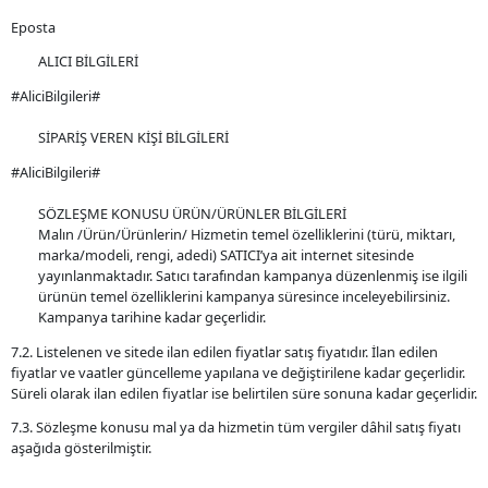
Eposta
ALICI BİLGİLERİ
#AliciBilgileri#
SİPARİŞ VEREN KİŞİ BİLGİLERİ
#AliciBilgileri#
SÖZLEŞME KONUSU ÜRÜN/ÜRÜNLER BİLGİLERİ
Malın /Ürün/Ürünlerin/ Hizmetin temel özelliklerini (türü, miktarı,
marka/modeli, rengi, adedi) SATICI’ya ait internet sitesinde
yayınlanmaktadır. Satıcı tarafından kampanya düzenlenmiş ise ilgili
ürünün temel özelliklerini kampanya süresince inceleyebilirsiniz.
Kampanya tarihine kadar geçerlidir.
7.2. Listelenen ve sitede ilan edilen fiyatlar satış fiyatıdır. İlan edilen
fiyatlar ve vaatler güncelleme yapılana ve değiştirilene kadar geçerlidir.
Süreli olarak ilan edilen fiyatlar ise belirtilen süre sonuna kadar geçerlidir.
7.3. Sözleşme konusu mal ya da hizmetin tüm vergiler dâhil satış fiyatı
aşağıda gösterilmiştir.