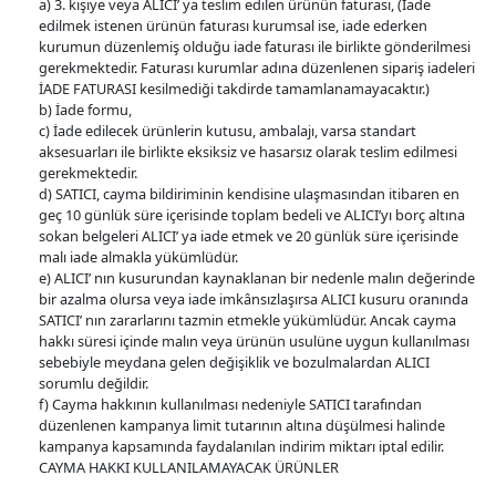
a) 3. kişiye veya ALICI’ ya teslim edilen ürünün faturası, (İade
edilmek istenen ürünün faturası kurumsal ise, iade ederken
kurumun düzenlemiş olduğu iade faturası ile birlikte gönderilmesi
gerekmektedir. Faturası kurumlar adına düzenlenen sipariş iadeleri
İADE FATURASI kesilmediği takdirde tamamlanamayacaktır.)
b) İade formu,
c) İade edilecek ürünlerin kutusu, ambalajı, varsa standart
aksesuarları ile birlikte eksiksiz ve hasarsız olarak teslim edilmesi
gerekmektedir.
d) SATICI, cayma bildiriminin kendisine ulaşmasından itibaren en
geç 10 günlük süre içerisinde toplam bedeli ve ALICI’yı borç altına
sokan belgeleri ALICI’ ya iade etmek ve 20 günlük süre içerisinde
malı iade almakla yükümlüdür.
e) ALICI’ nın kusurundan kaynaklanan bir nedenle malın değerinde
bir azalma olursa veya iade imkânsızlaşırsa ALICI kusuru oranında
SATICI’ nın zararlarını tazmin etmekle yükümlüdür. Ancak cayma
hakkı süresi içinde malın veya ürünün usulüne uygun kullanılması
sebebiyle meydana gelen değişiklik ve bozulmalardan ALICI
sorumlu değildir.
f) Cayma hakkının kullanılması nedeniyle SATICI tarafından
düzenlenen kampanya limit tutarının altına düşülmesi halinde
kampanya kapsamında faydalanılan indirim miktarı iptal edilir.
CAYMA HAKKI KULLANILAMAYACAK ÜRÜNLER