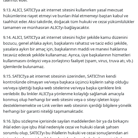
taahhüt eder.
9.13. ALICI, SATICI’ya ait internet sitesini kullanırken yasal mevzuat
hükümlerine riayet etmeyi ve bunları ihlal etmemeyi baştan kabul ve
taahhüt eder. Aksi takdirde, doğacak tüm hukuki ve cezai yükümlülükler
tamamen ve münhasıran ALICI’yı bağlayacaktır.
9.14. ALICI, SATICI’ya ait internet sitesini hiçbir şekilde kamu düzenini
bozucu, genel ahlaka aykırı, başkalarını rahatsız ve taciz edici şekilde,
yasalara aykırı bir amaç için, başkalarının maddi ve manevi haklarına
tecavüz edecek şekilde kullanamaz. Ayrıca, üye başkalarının hizmetleri
kullanmasını önleyici veya zorlaştırıcı faaliyet (spam, virus, truva atı, vb.)
işlemlerde bulunamaz.
9.15. SATICI’ya ait internet sitesinin üzerinden, SATICI’nın kendi
kontrolünde olmayan ve/veya başkaca üçüncü kişilerin sahip olduğu
ve/veya işlettiği başka web sitelerine ve/veya başka içeriklere link
verilebilir. Bu linkler ALICI’ya yönlenme kolaylığı sağlamak amacıyla
konmuş olup herhangi bir web sitesini veya o siteyi işleten kişiyi
desteklememekte ve Link verilen web sitesinin içerdiği bilgilere yönelik
herhangi bir garanti niteliği taşımamaktadır.
9.16. İşbu sözleşme içerisinde sayılan maddelerden bir ya da birkaçını
ihlal eden üye işbu ihlal nedeniyle cezai ve hukuki olarak şahsen
sorumlu olup, SATICI’yı bu ihlallerin hukuki ve cezai sonuçlarından ari