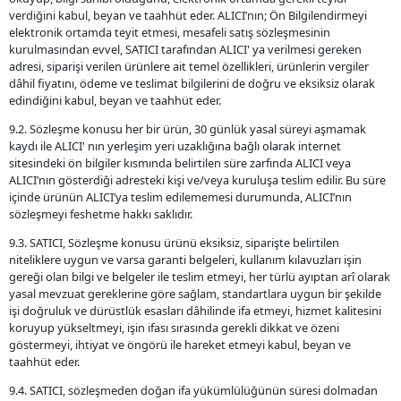
verdiğini kabul, beyan ve taahhüt eder. ALICI’nın; Ön Bilgilendirmeyi
elektronik ortamda teyit etmesi, mesafeli satış sözleşmesinin
kurulmasından evvel, SATICI tarafından ALICI' ya verilmesi gereken
adresi, siparişi verilen ürünlere ait temel özellikleri, ürünlerin vergiler
dâhil fiyatını, ödeme ve teslimat bilgilerini de doğru ve eksiksiz olarak
edindiğini kabul, beyan ve taahhüt eder.
9.2. Sözleşme konusu her bir ürün, 30 günlük yasal süreyi aşmamak
kaydı ile ALICI' nın yerleşim yeri uzaklığına bağlı olarak internet
sitesindeki ön bilgiler kısmında belirtilen süre zarfında ALICI veya
ALICI’nın gösterdiği adresteki kişi ve/veya kuruluşa teslim edilir. Bu süre
içinde ürünün ALICI’ya teslim edilememesi durumunda, ALICI’nın
sözleşmeyi feshetme hakkı saklıdır.
9.3. SATICI, Sözleşme konusu ürünü eksiksiz, siparişte belirtilen
niteliklere uygun ve varsa garanti belgeleri, kullanım kılavuzları işin
gereği olan bilgi ve belgeler ile teslim etmeyi, her türlü ayıptan arî olarak
yasal mevzuat gereklerine göre sağlam, standartlara uygun bir şekilde
işi doğruluk ve dürüstlük esasları dâhilinde ifa etmeyi, hizmet kalitesini
koruyup yükseltmeyi, işin ifası sırasında gerekli dikkat ve özeni
göstermeyi, ihtiyat ve öngörü ile hareket etmeyi kabul, beyan ve
taahhüt eder.
9.4. SATICI, sözleşmeden doğan ifa yükümlülüğünün süresi dolmadan