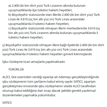
a) 2.400 (iki bin dört yüz) Türk Lirasının altında bulunan
uyuşmazlıklarda ilçe tüketici hakem heyetleri,
b) Büyükşehir statüsünde olan illerde 2.400 (iki bin dört yüz) Türk
Lirası ile 3.610 (üç bin altı yüz on) Türk Lirası arasındaki
uyuşmazlıklarda il tüketici hakem heyetleri,
c) Büyükşehir statüsünde olmayan illerin merkezlerinde 3.610 (üç
bin altı yüz on) Türk Lirasının altında bulunan uyuşmazlıklarda il
tüketici hakem heyetleri,
ç) Büyükşehir statüsünde olmayan illere bağlı ilçelerde 2.400 (iki bin dört
yüz) Türk Lirası ile 3.610 (üç bin altı yüz on) Türk Lirası arasındaki
uyuşmazlıklarda il tüketici hakem heyetleri görevli kılınmışlardır.
İşbu Sözleşme ticari amaçlarla yapılmaktadır.
YÜRÜRLÜK
ALICI, Site üzerinden verdiği siparişe ait ödemeyi gerçekleştirdiğinde
işbu sözleşmenin tüm şartlarını kabul etmiş sayılır. SATICI, siparişin
gerçekleşmesi öncesinde işbu sözleşmenin sitede ALICI tarafından
okunup kabul edildiğine dair onay alacak şekilde gerekli yazılımsal
düzenlemeleri yapmakla yükümlüdür.
SATICI: