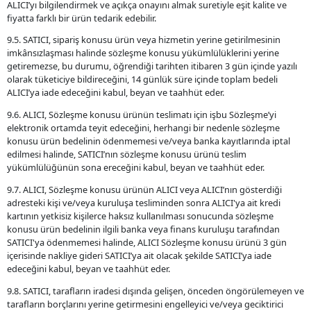
ALICI’yı bilgilendirmek ve açıkça onayını almak suretiyle eşit kalite ve
fiyatta farklı bir ürün tedarik edebilir.
9.5. SATICI, sipariş konusu ürün veya hizmetin yerine getirilmesinin
imkânsızlaşması halinde sözleşme konusu yükümlülüklerini yerine
getiremezse, bu durumu, öğrendiği tarihten itibaren 3 gün içinde yazılı
olarak tüketiciye bildireceğini, 14 günlük süre içinde toplam bedeli
ALICI’ya iade edeceğini kabul, beyan ve taahhüt eder.
9.6. ALICI, Sözleşme konusu ürünün teslimatı için işbu Sözleşme’yi
elektronik ortamda teyit edeceğini, herhangi bir nedenle sözleşme
konusu ürün bedelinin ödenmemesi ve/veya banka kayıtlarında iptal
edilmesi halinde, SATICI’nın sözleşme konusu ürünü teslim
yükümlülüğünün sona ereceğini kabul, beyan ve taahhüt eder.
9.7. ALICI, Sözleşme konusu ürünün ALICI veya ALICI’nın gösterdiği
adresteki kişi ve/veya kuruluşa tesliminden sonra ALICI'ya ait kredi
kartının yetkisiz kişilerce haksız kullanılması sonucunda sözleşme
konusu ürün bedelinin ilgili banka veya finans kuruluşu tarafından
SATICI'ya ödenmemesi halinde, ALICI Sözleşme konusu ürünü 3 gün
içerisinde nakliye gideri SATICI’ya ait olacak şekilde SATICI’ya iade
edeceğini kabul, beyan ve taahhüt eder.
9.8. SATICI, tarafların iradesi dışında gelişen, önceden öngörülemeyen ve
tarafların borçlarını yerine getirmesini engelleyici ve/veya geciktirici