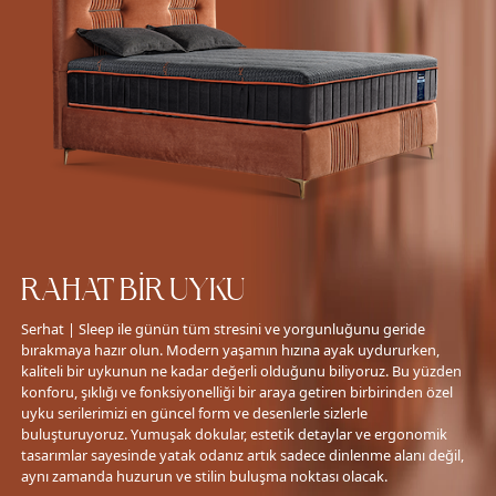
RAHAT BİR UYKU
Serhat | Sleep ile günün tüm stresini ve yorgunluğunu geride
bırakmaya hazır olun. Modern yaşamın hızına ayak uydururken,
kaliteli bir uykunun ne kadar değerli olduğunu biliyoruz. Bu yüzden
konforu, şıklığı ve fonksiyonelliği bir araya getiren birbirinden özel
uyku serilerimizi en güncel form ve desenlerle sizlerle
buluşturuyoruz. Yumuşak dokular, estetik detaylar ve ergonomik
tasarımlar sayesinde yatak odanız artık sadece dinlenme alanı değil,
aynı zamanda huzurun ve stilin buluşma noktası olacak.