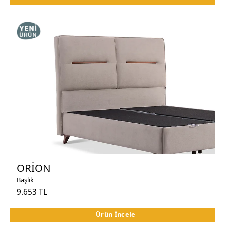
ORİON
Başlık
9.653 TL
Ürün İncele