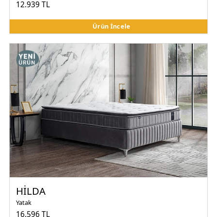
12.939 TL
Ürün İncele
HİLDA
Yatak
16.596 TL