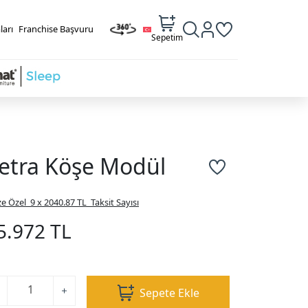
ları
Franchise Başvuru
Sepetim
etra Köşe Modül
ze Özel
9 x 2040.87 TL
Taksit Sayısı
5.972 TL
Sepete Ekle